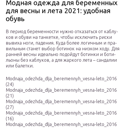
Модная одежда для беременных
для весны и лета 2021: удобная
обувь
В пери­од бере­мен­но­сти нуж­но отка­зать­ся от каб­лу­
ков и обу­ви на тан­кет­ке, что­бы исклю­чить рис­ки
выви­ха ноги, паде­ния. Куда более логич­ным и пра­
виль­ным ста­нет выбор боти­нок на низ­ком ходу. Для
ран­ней вес­ны иде­аль­но подой­дут ботин­ки и боти­
льо­ны без каб­лу­ков, а для жар­ко­го лета – сан­да­лии
или балетки.
Modnaja_odezhda_dlja_beremennyh_vesna-leto_2016
(24)
Modnaja_odezhda_dlja_beremennyh_vesna-leto_2016
(21)
Modnaja_odezhda_dlja_beremennyh_vesna-leto_2016
(27)
Modnaja_odezhda_dlja_beremennyh_vesna-leto_2016
(16)
Modnaja_odezhda_dlja_beremennyh_vesna-leto_2016