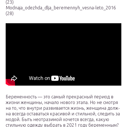
(23)
Modnaja_odezhda_dlja_beremennyh_vesna-leto_2016
(28)
Бере­мен­ность — это самый пре­крас­ный пери­од в
жиз­ни жен­щи­ны, нача­ло ново­го эта­па. Но не смот­ря
на то, что внут­ри раз­ви­ва­ет­ся жизнь, жен­щи­на долж­
на все­гда оста­вать­ся кра­си­вой и стиль­ной, сле­дить за
модой. Быть неот­ра­зи­мой хочет­ся все­гда, какую
стиль­ную одеж­ду выбрать в 2021 году беременным?