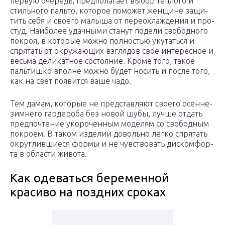
первую оче­редь, пред­по­ла­га­ет выбор теп­ло­го и
стиль­но­го паль­то, кото­рое помо­жет жен­щине защи­
тить себя и сво­е­го малы­ша от пере­охла­жде­ния и про­
студ. Наи­бо­лее удач­ны­ми ста­нут поде­ли сво­бод­но­го
покроя, в кото­рые мож­но пол­но­стью уку­тать­ся и
спря­тать от окру­жа­ю­щих взгля­дов свое инте­рес­ное и
весь­ма дели­кат­ное состо­я­ние. Кро­ме того, такое
паль­тиш­ко вполне мож­но будет носить и после того,
как на свет появит­ся ваше чадо.
Тем дамам, кото­рые не пред­став­ля­ют сво­е­го осенне-
зим­не­го гар­де­роба без новой шубы, луч­ше отдать
пред­по­чте­ние уко­ро­чен­ным моде­лям со сво­бод­ным
покро­ем. В таком изде­лии доволь­но лег­ко спря­тать
округ­лив­ши­е­ся фор­мы и не чув­ство­вать дис­ком­фор­
та в обла­сти живота.
Как одеваться беременной
красиво на поздних сроках