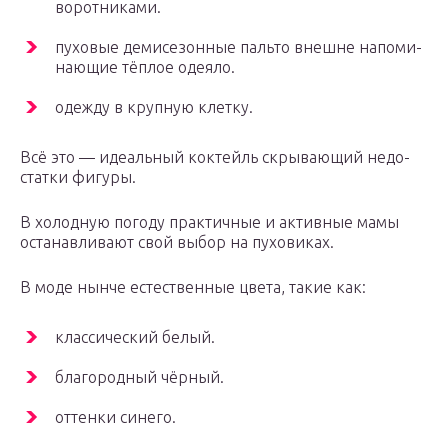
воротниками.
пухо­вые деми­се­зон­ные паль­то внешне напо­ми­
на­ю­щие тёп­лое одеяло.
одеж­ду в круп­ную клетку.
Всё это — иде­аль­ный кок­тейль скры­ва­ю­щий недо­
стат­ки фигуры.
В холод­ную пого­ду прак­тич­ные и актив­ные мамы
оста­нав­ли­ва­ют свой выбор на пуховиках.
В моде нын­че есте­ствен­ные цве­та, такие как:
клас­си­че­ский белый.
бла­го­род­ный чёрный.
оттен­ки синего.