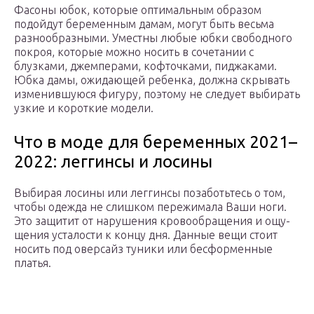
Фасоны юбок, которые оптимальным образом
подойдут беременным дамам, могут быть весьма
разнообразными. Уместны любые юбки свободного
покроя, которые можно носить в сочетании с
блузками, джемперами, кофточками, пиджаками.
Юбка дамы, ожидающей ребенка, должна скрывать
изменившуюся фигуру, поэтому не следует выбирать
узкие и короткие модели.
Что в моде для беременных 2021–
2022: леггинсы и лосины
Выби­рая лоси­ны или лег­гин­сы поза­боть­тесь о том,
что­бы одеж­да не слиш­ком пере­жи­ма­ла Ваши ноги.
Это защи­тит от нару­ше­ния кро­во­об­ра­ще­ния и ощу­
ще­ния уста­ло­сти к кон­цу дня. Дан­ные вещи сто­ит
носить под овер­сайз туни­ки или бес­фор­мен­ные
платья.