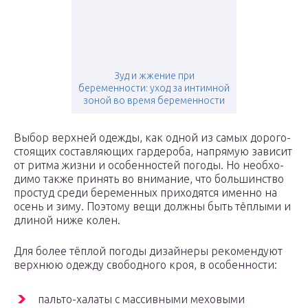
Зуд и жжение при
беременности: уход за интимной
зоной во время беременности
Выбор верх­ней одеж­ды, как одной из самых доро­го­
сто­я­щих состав­ля­ю­щих гар­де­роба, напря­мую зави­сит
от рит­ма жиз­ни и осо­бен­но­стей пого­ды. Но необ­хо­
ди­мо так­же при­нять во вни­ма­ние, что боль­шин­ство
про­студ сре­ди бере­мен­ных при­хо­дят­ся имен­но на
осень и зиму. Поэто­му вещи долж­ны быть тёп­лы­ми и
дли­ной ниже колен.
Для более тёп­лой пого­ды дизай­не­ры реко­мен­ду­ют
верх­нюю одеж­ду сво­бод­но­го кроя, в особенности:
паль­то-хала­ты с мас­сив­ны­ми мехо­вы­ми