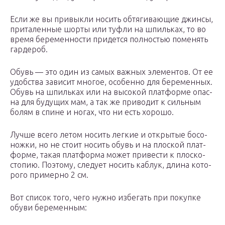
Если же вы при­вык­ли носить обтя­ги­ва­ю­щие джин­сы,
при­та­лен­ные шор­ты или туфли на шпиль­ках, то во
вре­мя бере­мен­но­сти при­дет­ся пол­но­стью поме­нять
гардероб.
Обувь — это один из самых важ­ных эле­мен­тов. От ее
удоб­ства зави­сит мно­гое, осо­бен­но для бере­мен­ных.
Обувь на шпиль­ках или на высо­кой плат­фор­ме опас­
на для буду­щих мам, а так же при­во­дит к силь­ным
болям в спине и ногах, что ни есть хорошо.
Луч­ше все­го летом носить лег­кие и откры­тые босо­
нож­ки, но не сто­ит носить обувь и на плос­кой плат­
фор­ме, такая плат­фор­ма может при­ве­сти к плос­ко­
сто­пию. Поэто­му, сле­ду­ет носить каб­лук, дли­на кото­
ро­го при­мер­но 2 см.
Вот спи­сок того, чего нуж­но избе­гать при покуп­ке
обу­ви беременным: