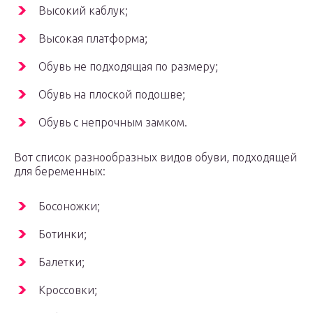
Высо­кий каблук;
Высо­кая платформа;
Обувь не под­хо­дя­щая по размеру;
Обувь на плос­кой подошве;
Обувь с непроч­ным замком.
Вот спи­сок раз­но­об­раз­ных видов обу­ви, под­хо­дя­щей
для беременных:
Босо­нож­ки;
Ботин­ки;
Балет­ки;
Крос­сов­ки;