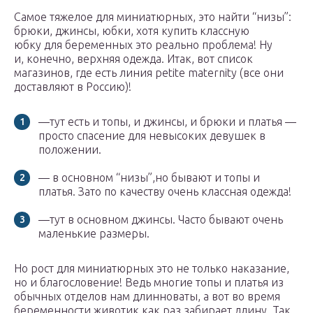
Самое тяжелое для миниатюрных, это найти “низы”:
брюки, джинсы, юбки, хотя купить классную
юбку для беременных это реально проблема! Ну
и, конечно, верхняя одежда. Итак, вот список
магазинов, где есть линия petite maternity (все они
доставляют в Россию)!
—тут есть и топы, и джинсы, и брюки и платья —
просто спасение для невысоких девушек в
положении.
— в основном “низы”,но бывают и топы и
платья. Зато по качеству очень классная одежда!
—тут в основном джинсы. Часто бывают очень
маленькие размеры.
Но рост для миниатюрных это не только наказание,
но и благословение! Ведь многие топы и платья из
обычных отделов нам длинноваты, а вот во время
беременности животик как раз забирает длину. Так