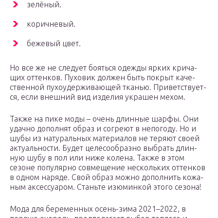
зелё­ный.
корич­не­вый.
беже­вый цвет.
Но все же не сле­ду­ет боять­ся одеж­ды ярких кри­ча­
щих оттен­ков. Пухо­вик дол­жен быть покрыт каче­
ствен­ной пухо­удер­жи­ва­ю­щей тка­нью. При­вет­ству­ет­
ся, если внеш­ний вид изде­лия укра­шен мехом.
Так­же на пике моды – очень длин­ные шар­фы. Они
удач­но допол­нят образ и согре­ют в непо­го­ду. Но и
шубы из нату­раль­ных мате­ри­а­лов не теря­ют сво­ей
акту­аль­но­сти. Будет целе­со­об­раз­но выбрать длин­
ную шубу в пол или ниже коле­на. Так­же в этом
сезоне попу­ляр­но сов­ме­ще­ние несколь­ких оттен­ков
в одном наря­де. Свой образ мож­но допол­нить кожа­
ным аксес­су­а­ром. Стань­те изю­мин­кой это­го сезона!
Мода для бере­мен­ных осень-зима 2021–2022, в