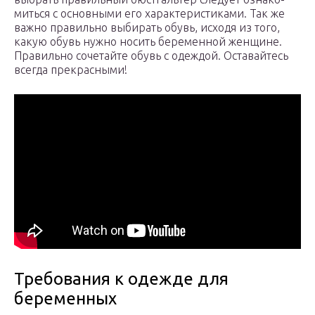
мить­ся с основ­ны­ми его харак­те­ри­сти­ка­ми. Так же
важ­но пра­виль­но выби­рать обувь, исхо­дя из того,
какую обувь нуж­но носить бере­мен­ной жен­щине.
Пра­виль­но соче­тай­те обувь с одеж­дой. Оста­вай­тесь
все­гда прекрасными!
Требования к одежде для
беременных