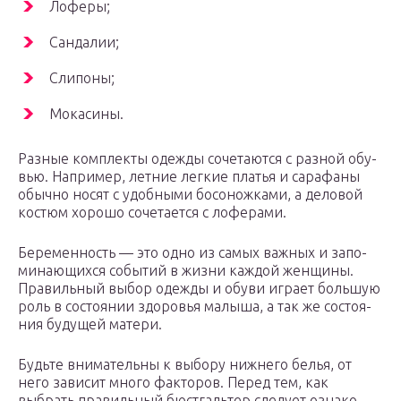
Лофе­ры;
Сан­да­лии;
Сли­по­ны;
Мока­си­ны.
Раз­ные ком­плек­ты одеж­ды соче­та­ют­ся с раз­ной обу­
вью. Напри­мер, лет­ние лег­кие пла­тья и сара­фа­ны
обыч­но носят с удоб­ны­ми босо­нож­ка­ми, а дело­вой
костюм хоро­шо соче­та­ет­ся с лоферами.
Бере­мен­ность — это одно из самых важ­ных и запо­
ми­на­ю­щих­ся собы­тий в жиз­ни каж­дой жен­щи­ны.
Пра­виль­ный выбор одеж­ды и обу­ви игра­ет боль­шую
роль в состо­я­нии здо­ро­вья малы­ша, а так же состо­я­
ния буду­щей матери.
Будь­те вни­ма­тель­ны к выбо­ру ниж­не­го белья, от
него зави­сит мно­го фак­то­ров. Перед тем, как
выбрать пра­виль­ный бюст­галь­тер сле­ду­ет озна­ко­