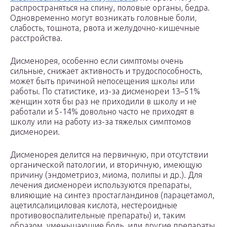
распространяться на спину, половые органы, бедра.
Одновременно могут возникать головные боли,
слабость, тошнота, рвота и желудочно-кишечные
расстройства.
Дисменорея, особенно если симптомы очень
сильные, снижает активность и трудоспособность,
может быть причиной непосещения школы или
работы. По статистике, из-за дисменореи 13–51%
женщин хотя бы раз не приходили в школу и не
работали и 5-14% довольно часто не приходят в
школу или на работу из-за тяжелых симптомов
дисменореи.
Дисменорея делится на первичную, при отсутствии
органической патологии, и вторичную, имеющую
причину (эндометриоз, миома, полипы и др.). Для
лечения дисменореи используются препараты,
влияющие на синтез простагландинов (парацетамол,
ацетилсалициловая кислота, нестероидные
противовоспалительные препараты) и, таким
образом, уменьшающие боль, или другие препараты,