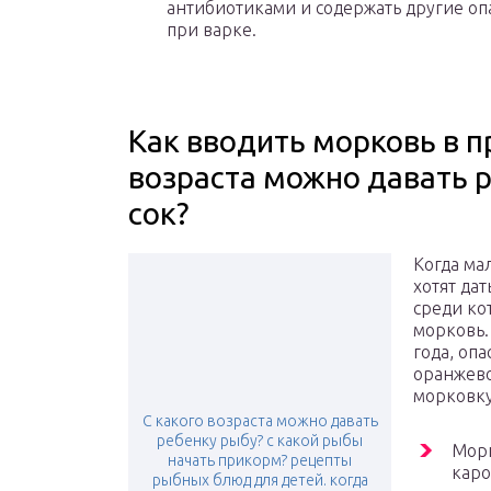
антибиотиками и содержать другие оп
при варке.
Как вводить морковь в п
возраста можно давать 
сок?
Когда ма
хотят да
среди ко
морковь.
года, оп
оранжево
морковку
С какого возраста можно давать
ребенку рыбу? с какой рыбы
Морк
начать прикорм? рецепты
каро
рыбных блюд для детей. когда