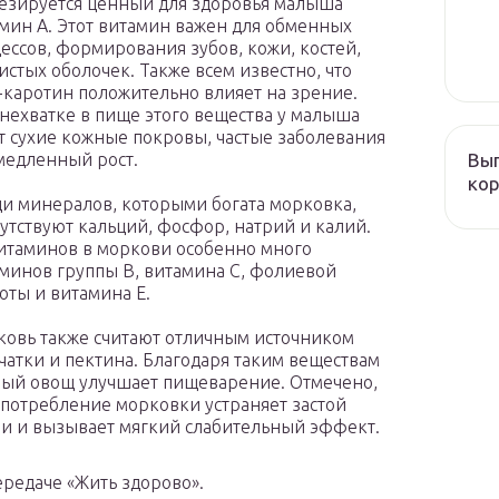
езируется ценный для здоровья малыша
мин А. Этот витамин важен для обменных
ессов, формирования зубов, кожи, костей,
истых оболочек. Также всем известно, что
-каротин положительно влияет на зрение.
нехватке в пище этого вещества у малыша
т сухие кожные покровы, частые заболевания
Вып
медленный рост.
кор
и минералов, которыми богата морковка,
утствуют кальций, фосфор, натрий и калий.
итаминов в моркови особенно много
минов группы В, витамина С, фолиевой
оты и витамина Е.
овь также считают отличным источником
чатки и пектина. Благодаря таким веществам
ый овощ улучшает пищеварение. Отмечено,
употребление морковки устраняет застой
и и вызывает мягкий слабительный эффект.
ередаче «Жить здорово».