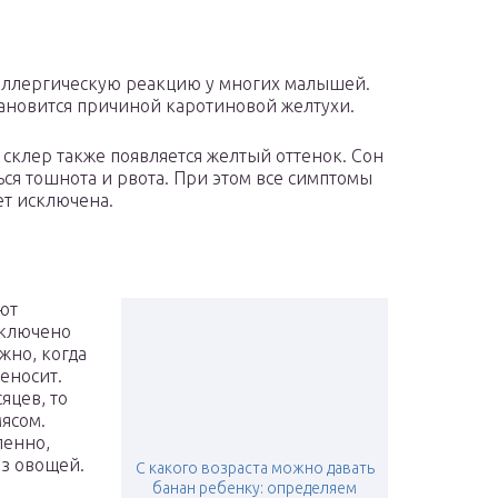
 аллергическую реакцию у многих малышей.
тановится причиной каротиновой желтухи.
склер также появляется желтый оттенок. Сон
ься тошнота и рвота. При этом все симптомы
ет исключена.
м
ют
включено
жно, когда
еносит.
яцев, то
мясом.
пенно,
из овощей.
С какого возраста можно давать
банан ребенку: определяем