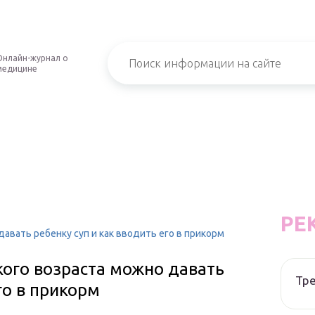
Онлайн-журнал о
медицине
РЕ
давать ребенку суп и как вводить его в прикорм
акого возраста можно давать
Тре
го в прикорм