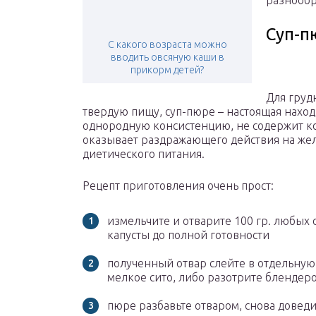
разнообр
Суп-п
С какого возраста можно
вводить овсяную каши в
прикорм детей?
Для груд
твердую пищу, суп-пюре – настоящая нахо
однородную консистенцию, не содержит ко
оказывает раздражающего действия на жел
диетического питания.
Рецепт приготовления очень прост:
измельчите и отварите 100 гр. любых 
капусты до полной готовности
полученный отвар слейте в отдельную 
мелкое сито, либо разотрите блендер
пюре разбавьте отваром, снова довед