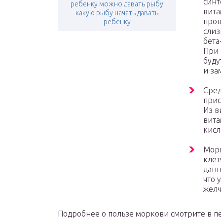
синт
ребенку можно давать рыбу
вита
какую рыбу начать давать
проц
ребенку
слиз
бета
При 
буду
и за
Сред
прис
Из в
вита
кисл
Морк
клет
данн
что 
желч
Подробнее о пользе моркови смотрите в п