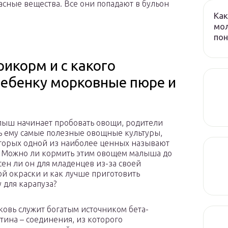
асные вещества. Все они попадают в бульон
Как
мол
пон
рикорм и с какого
ребенку морковные пюре и
лыш начинает пробовать овощи, родители
ть ему самые полезные овощные культуры,
торых одной из наиболее ценных называют
 Можно ли кормить этим овощем малыша до
асен ли он для младенцев из-за своей
й окраски и как лучше приготовить
 для карапуза?
овь служит богатым источником бета-
тина – соединения, из которого