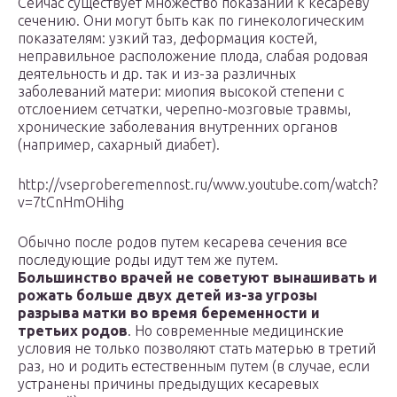
Сейчас существует множество показаний к кесареву
сечению. Они могут быть как по гинекологическим
показателям: узкий таз, деформация костей,
неправильное расположение плода, слабая родовая
деятельность и др. так и из-за различных
заболеваний матери: миопия высокой степени с
отслоением сетчатки, черепно-мозговые травмы,
хронические заболевания внутренних органов
(например, сахарный диабет).
http://vseproberemennost.ru/www.youtube.com/watch?
v=7tCnHmOHihg
Обычно после родов путем кесарева сечения все
последующие роды идут тем же путем.
Большинство врачей не советуют вынашивать и
рожать больше двух детей из-за угрозы
разрыва матки во время беременности и
третьих родов
. Но современные медицинские
условия не только позволяют стать матерью в третий
раз, но и родить естественным путем (в случае, если
устранены причины предыдущих кесаревых