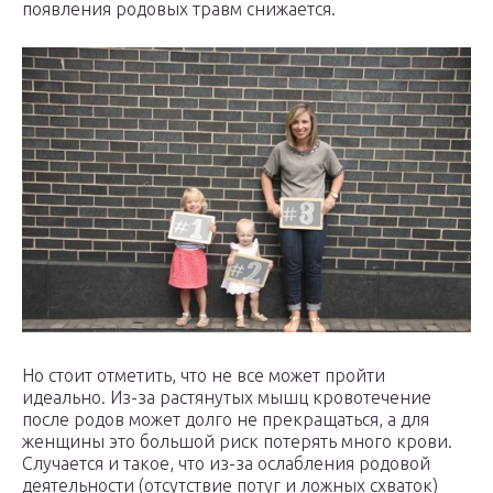
появления родовых травм снижается.
Но стоит отметить, что не все может пройти
идеально. Из-за растянутых мышц кровотечение
после родов может долго не прекращаться, а для
женщины это большой риск потерять много крови.
Случается и такое, что из-за ослабления родовой
деятельности (отсутствие потуг и ложных схваток)