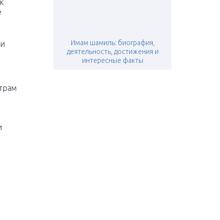
к
е
Имам шамиль: биография,
ти
деятельность, достижения и
интересные факты
трам
и