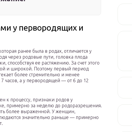
ми у первородящих и
торая ранее была в родах, отличается у
одя через родовые пути, головка плода
, способствуя ее растяжению. За счет этого
ивой и широкой. Поэтому первый период
екает более стремительно и менее
 7 часов, а у первородящей — от 6 до 12
лен к процессу, признаки родов у
е, примерно за неделю до родоразрешения.
ыть более выраженной. У женщин,
блюдаются значительно раньше — примерно
т.