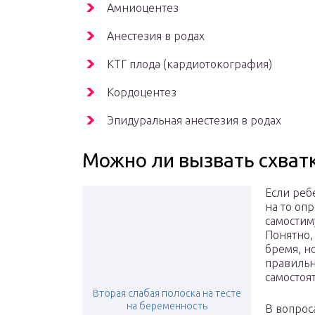
Амниоцентез
Анестезия в родах
КТГ плода (кардиотокография)
Кордоцентез
Эпидуральная анестезия в родах
Можно ли вызвать схват
Если ребе
на то оп
самостим
Понятно,
бремя, н
правильн
самостоя
Вторая слабая полоска на тесте
на беременность
В вопрос