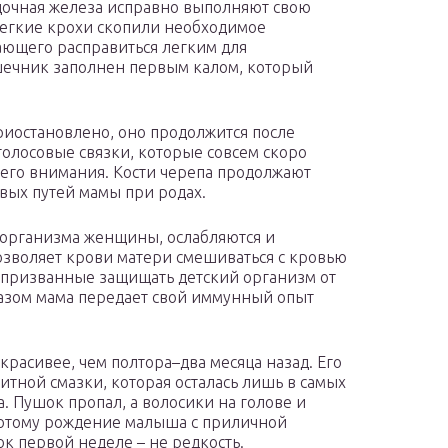
очная железа исправно выполняют свою
Легкие крохи скопили необходимое
ающего расправиться легким для
ечник заполнен первым калом, который
иостановлено, оно продолжится после
голосовые связки, которые совсем скоро
шего внимания. Кости черепа продолжают
вых путей мамы при родах.
 организма женщины, ослабляются и
озволяет крови матери смешиваться с кровью
 призванные защищать детский организм от
азом мама передает свой иммунный опыт
красивее, чем полтора–два месяца назад. Его
итной смазки, которая осталась лишь в самых
. Пушок пропал, а волосики на голове и
Потому рождение малыша с приличной
 первой неделе – не редкость.