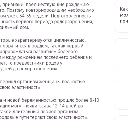
о, признаки, предшествующие рождению
Как
него. Поэтому повторнородящим необходимо
мол
ом уже с 34-35 недели. Подготовленность
пон
ечность первого периода родоразрешения,
одильный дом.
которые характеризуются цикличностью,
 обратиться в роддом, так как первый
сопровождаться развитием болевого
и между рождением последнего ребенка и
ет, то предвестники родов у
4 дней до родоразрешения
ый период организм женщины полностью
 свою эластичность
а и новой беременностью прошло более 8-10
щих могут появиться за 12-14 дней до
а такой длительный период организм
родовые пути теряют свою эластичность.