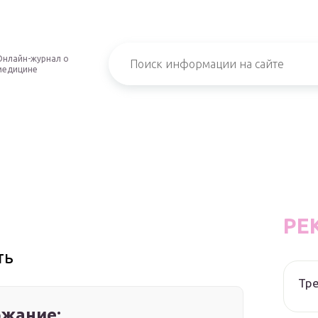
Онлайн-журнал о
медицине
РЕ
ть
Тре
жание: