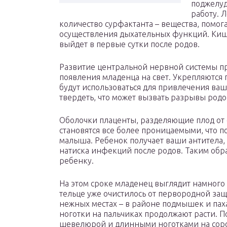
поджелуд
работу. 
количество сурфактанта – вещества, помог
осуществления дыхательных функций. Киш
выйдет в первые сутки после родов.
Развитие центральной нервной системы пр
появления младенца на свет. Укрепляются 
будут использоваться для привлечения ва
твердеть, что может вызвать разрывы родо
Оболочки плаценты, разделяющие плод от
становятся все более проницаемыми, что п
малыша. Ребенок получает ваши антитела,
натиска инфекций после родов. Таким обр
ребенку.
На этом сроке младенец выглядит намного 
тельце уже очистилось от первородной защ
нежных местах – в районе подмышек и паха
ноготки на пальчиках продолжают расти. 
шевелюрой и длинными ноготками на сорок