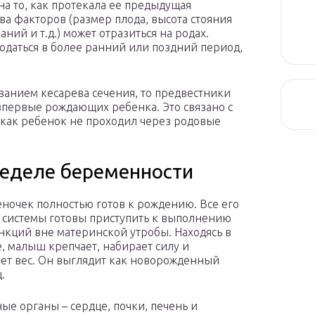
а то, как протекала ее предыдущая
а факторов (размер плода, высота стояния
ний и т.д.) может отразиться на родах.
даться в более ранний или поздний период,
ванием кесарева сечения, то предвестники
 впервые рождающих ребенка. Это связано с
к как ребенок не проходил через родовые
 неделе беременности
ночек полностью готов к рождению. Все его
 системы готовы приступить к выполнению
нкций вне материнской утробы. Находясь в
, малыш крепчает, набирает силу и
ет вес. Он выглядит как новорожденный
.
ные органы – сердце, почки, печень и