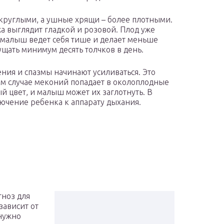
круглыми, а ушные хрящи – более плотными.
ожа выглядит гладкой и розовой. Плод уже
му малыш ведет себя тише и делает меньше
ать минимум десять толчков в день.
ения и спазмы начинают усиливаться. Это
м случае меконий попадает в околоплодные
 цвет, и малыш может их заглотнуть. В
лючение ребенка к аппарату дыхания.
ноз для
зависит от
нужно