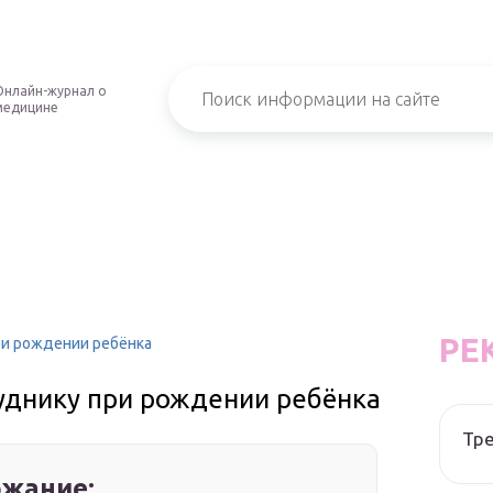
Онлайн-журнал о
медицине
РЕ
ри рождении ребёнка
руднику при рождении ребёнка
Тре
жание: