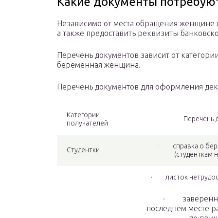
Какие документы потребую
Независимо от места обращения женщине 
а также предоставить реквизиты банковско
Перечень документов зависит от категории
беременная женщина.
Перечень документов для оформления де
Категории
Перечень 
получателей
· справка о бере
Студентки
(студенткам 
· листок нетрудосп
· заверенная
последнем месте р