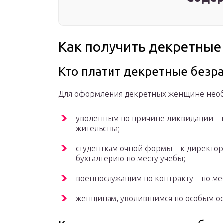
Как получить декретны
Кто платит декретные безр
Для оформления декретных женщине необ
уволенным по причине ликвидации – в
жительства;
студенткам очной формы – к директору
бухгалтерию по месту учебы;
военнослужащим по контракту – по ме
женщинам, уволившимся по особым ос