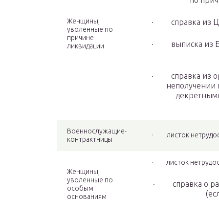
по прич
Женщины,
· справка из ЦЗН
уволенные по
причине
· выписка из ЕГ
ликвидации
· справка из орг
неполучении 
декретными
Военнослужащие-
· листок нетрудос
контрактницы
· листок нетрудосп
Женщины,
уволенные по
· справка о раз
особым
(ес
основаниям