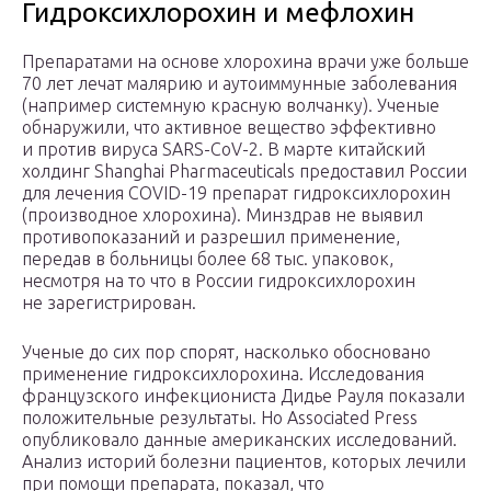
Гидроксихлорохин и мефлохин
Препаратами на основе хлорохина врачи уже больше
70 лет лечат малярию и аутоиммунные заболевания
(например системную красную волчанку). Ученые
обнаружили, что активное вещество эффективно
и против вируса SARS-CoV-2. В марте китайский
холдинг Shanghai Pharmaceuticals предоставил России
для лечения COVID-19 препарат гидроксихлорохин
(производное хлорохина). Минздрав не выявил
противопоказаний и разрешил применение,
передав в больницы более 68 тыс. упаковок,
несмотря на то что в России гидроксихлорохин
не зарегистрирован.
Ученые до сих пор спорят, насколько обосновано
применение гидроксихлорохина. Исследования
французского инфекциониста Дидье Рауля показали
положительные результаты. Но Associated Press
опубликовало данные американских исследований.
Анализ историй болезни пациентов, которых лечили
при помощи препарата, показал, что