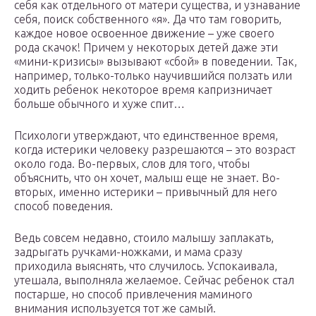
себя как отдельного от матери существа, и узнавание
себя, поиск собственного «я». Да что там говорить,
каждое новое освоенное движение – уже своего
рода скачок! Причем у некоторых детей даже эти
«мини-кризисы» вызывают «сбой» в поведении. Так,
например, только-только научившийся ползать или
ходить ребенок некоторое время капризничает
больше обычного и хуже спит…
Психологи утверждают, что единственное время,
когда истерики человеку разрешаются – это возраст
около года. Во-первых, слов для того, чтобы
объяснить, что он хочет, малыш еще не знает. Во-
вторых, именно истерики – привычный для него
способ поведения.
Ведь совсем недавно, стоило малышу заплакать,
задрыгать ручками-ножками, и мама сразу
приходила выяснять, что случилось. Успокаивала,
утешала, выполняла желаемое. Сейчас ребенок стал
постарше, но способ привлечения маминого
внимания используется тот же самый.