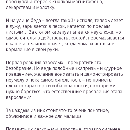
проснулся интерес к кнопкам магнитофона,
лекарствам и молотку.
И на улице беда – всегда такой чистюля, теперь лезет
в лужу, зарывается в песок, катается по прелым
листьям… За столом карапуз пытается неуклюже, но
самостоятельно действовать ложкой, перемазывается
в каше и отчаянно плачет, когда мама хочет взять
кормление в свои руки.
Первая реакция взрослых – прекратить это
безобразие. Но ведь подобные «капризы» и «дурное
поведение», желание все хватать и демонстрировать
неумелую пока самостоятельность – не приметы
плохого характера и избалованности, с которыми
нужно бороться. Это естественные проявления этапа
взросления
За каждым из них стоит что-то очень понятное,
объяснимое и важное для малыша
Подавить их легко – мы, взрослые, гораздо сильнее.