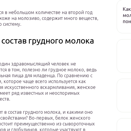
Как
я в небольшом количестве на второй год
мол
хоже на молозиво, содержит много веществ,
пон
 систему.
 состав грудного молока
 один здравомыслящий человек не
тся в том, полезно ли грудное молоко, ведь
льная пища для младенца. По сравнению с
, которое чаще всего используется как
ля искусственного вскармливания, женское
меет ряд известных и неоспоримых
ств.
ит в состав грудного молока, и какими оно
 свойствами? Во-первых, белок женского
остоит преимущественно из сывороточных
ов и глобулинов, которые участвуют в