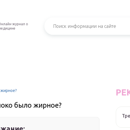
Онлайн-журнал о
медицине
РЕ
 жирное?
локо было жирное?
Тре
жание: