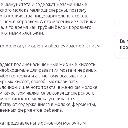
е иммунитета и содержат незаменимые
ского молока мелкодисперсны, поэтому
ого количества пищеварительных соков.
, чем в коровьем. А его маленькие частички
, в то время как грубый белок коровьего
 плотными хлопьями.
Вып
го молока уникален и обеспечивает организм
кор
бладают полиненасыщенные жирные кислоты
, необходимые для развития мозга и нервных
работке желчи и активному всасыванию
ирных кислот, способных оказывать
удочно-кишечного тракта, в женском молоке
 качеством является высокая дисперсность
 материнского молока усваиваются
обствуют содержащиеся в молоке ферменты,
твенных ферментов ребенка.
ока представлены в основном молочным