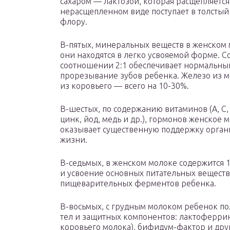
сахаром — лактозой, которая расщепляется
нерасщепленном виде поступает в толстый
флору.
В-пятых, минеральных веществ в женском м
они находятся в легко усвояемой форме. 
соотношении 2:1 обеспечивает нормальный 
прорезывание зубов ребенка. Железо из ма
из коровьего — всего на 10-30%.
В-шестых, по содержанию витаминов (А, С, 
цинк, йод, медь и др.), гормонов женское 
оказывает существенную поддержку орган
жизни.
В-седьмых, в женском молоке содержится
и усвоение основных питательных вещест
пищеварительных ферментов ребенка.
В-восьмых, с грудным молоком ребенок по
тел и защитных компонентов: лактоферрин,
коровьего молока), бифидум-фактор и др