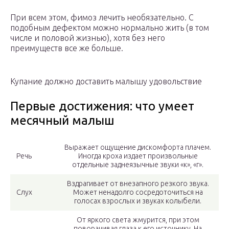
При всем этом, фимоз лечить необязательно. С
подобным дефектом можно нормально жить (в том
числе и половой жизнью), хотя без него
преимуществ все же больше.
Купание должно доставить малышу удовольствие
Первые достижения: что умеет
месячный малыш
Выражает ощущение дискомфорта плачем.
Речь
Иногда кроха издает произвольные
отдельные заднеязычные звуки «к», «г».
Вздрагивает от внезапного резкого звука.
Слух
Может ненадолго сосредоточиться на
голосах взрослых и звуках колыбели.
От яркого света жмурится, при этом
поворачивая глаза к его источнику. На