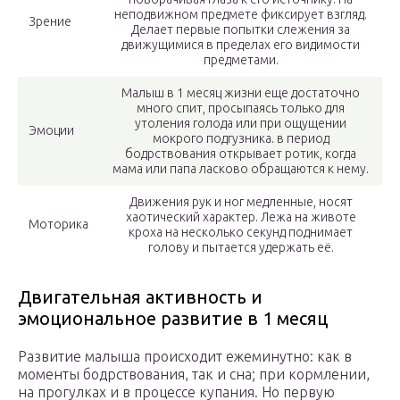
неподвижном предмете фиксирует взгляд.
Зрение
Делает первые попытки слежения за
движущимися в пределах его видимости
предметами.
Малыш в 1 месяц жизни еще достаточно
много спит, просыпаясь только для
утоления голода или при ощущении
Эмоции
мокрого подгузника. в период
бодрствования открывает ротик, когда
мама или папа ласково обращаются к нему.
Движения рук и ног медленные, носят
хаотический характер. Лежа на животе
Моторика
кроха на несколько секунд поднимает
голову и пытается удержать её.
Двигательная активность и
эмоциональное развитие в 1 месяц
Развитие малыша происходит ежеминутно: как в
моменты бодрствования, так и сна; при кормлении,
на прогулках и в процессе купания. Но первую